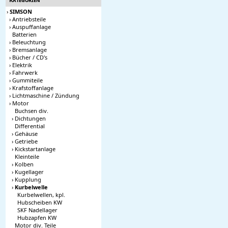
›
SIMSON
›
Antriebsteile
›
Auspuffanlage
Batterien
›
Beleuchtung
›
Bremsanlage
›
Bücher / CD's
›
Elektrik
›
Fahrwerk
›
Gummiteile
›
Krafstoffanlage
›
Lichtmaschine / Zündung
›
Motor
Buchsen div.
›
Dichtungen
Differential
›
Gehäuse
›
Getriebe
›
Kickstartanlage
Kleinteile
›
Kolben
›
Kugellager
›
Kupplung
›
Kurbelwelle
Kurbelwellen, kpl.
Hubscheiben KW
SKF Nadellager
Hubzapfen KW
Motor div. Teile