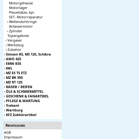
Motorgehäuse
Motorlager
Pleuelsätze, kpl.
SET- Motorreparatur
›
Wellendichtringe
Anlassermotor
›
Zylinder
Topangebote
›
Vergaser
›
Werkzeug
›
Zubehör
›
Simson RS, MS 125, Schikra
›
AWO 425
›
EMW R35
›
IWL
›
MZ ES TS ETZ
›
MZ BK 350
›
MZ RT 125
›
RÄDER / REIFEN
›
ÖLE & SCHMIERMITTEL
›
GESCHENK & FANARTIKEL
›
PFLEGE & WARTUNG
›
Trabant
›
Wartburg
›
KFZ Zubhörartikel
Rechtliches
AGB
Impressum