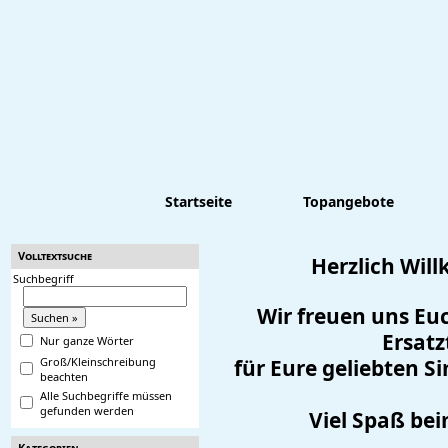
Startseite
Topangebote
Volltextsuche
Herzlich Wi
Suchbegriff
Wir freuen uns Eu
Ersatz
Nur ganze Wörter
für Eure geliebten
S
Groß/Kleinschreibung
beachten
Alle Suchbegriffe müssen
gefunden werden
Viel Spaß be
Kategorien