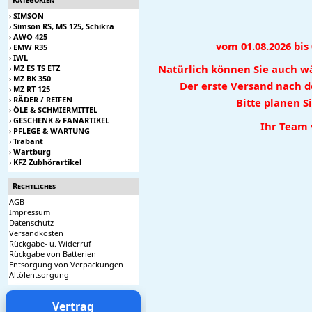
›
SIMSON
›
Simson RS, MS 125, Schikra
›
AWO 425
vom 01.08.2026 bis
›
EMW R35
›
IWL
Natürlich können Sie auch wä
›
MZ ES TS ETZ
›
MZ BK 350
Der erste Versand nach de
›
MZ RT 125
›
RÄDER / REIFEN
Bitte planen 
›
ÖLE & SCHMIERMITTEL
›
GESCHENK & FANARTIKEL
Ihr Team 
›
PFLEGE & WARTUNG
›
Trabant
›
Wartburg
›
KFZ Zubhörartikel
Rechtliches
AGB
Impressum
Datenschutz
Versandkosten
Rückgabe- u. Widerruf
Rückgabe von Batterien
Entsorgung von Verpackungen
Altölentsorgung
Vertrag