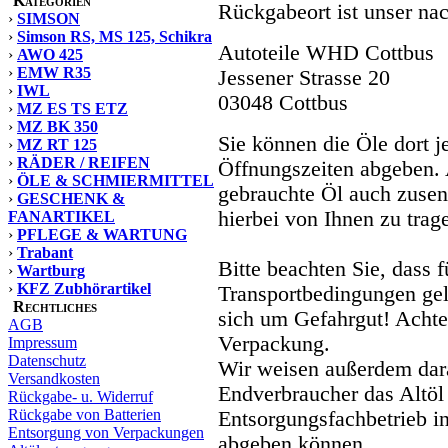
Kategorien
Rückgabeort ist unser na
›
SIMSON
›
Simson RS, MS 125, Schikra
Autoteile WHD Cottbus
›
AWO 425
›
EMW R35
Jessener Strasse 20
›
IWL
03048 Cottbus
›
MZ ES TS ETZ
›
MZ BK 350
Sie können die Öle dort j
›
MZ RT 125
›
RÄDER / REIFEN
Öffnungszeiten abgeben. 
›
ÖLE & SCHMIERMITTEL
gebrauchte Öl auch zusen
›
GESCHENK &
hierbei von Ihnen zu trag
FANARTIKEL
›
PFLEGE & WARTUNG
›
Trabant
Bitte beachten Sie, dass 
›
Wartburg
›
KFZ Zubhörartikel
Transportbedingungen gel
Rechtliches
sich um Gefahrgut! Achten
AGB
Verpackung.
Impressum
Datenschutz
Wir weisen außerdem dara
Versandkosten
Endverbraucher das Altöl
Rückgabe- u. Widerruf
Rückgabe von Batterien
Entsorgungsfachbetrieb i
Entsorgung von Verpackungen
abgeben können.