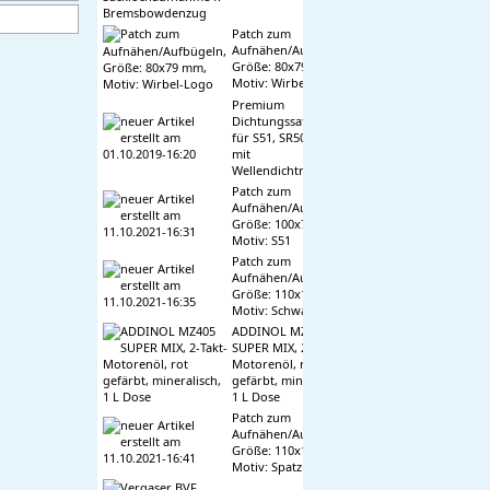
Patch zum
Aufnähen/Aufbügeln,
Größe: 80x79 mm,
Motiv: Wirbel-Logo
Premium
Dichtungssatz, kpl.
für S51, SR50, KR51/2
mit
Wellendichtringen
Patch zum
Aufnähen/Aufbügeln,
Größe: 100x76 mm,
Motiv: S51
Patch zum
Aufnähen/Aufbügeln,
Größe: 110x17mm,
Motiv: Schwalbe
ADDINOL MZ405
SUPER MIX, 2-Takt-
Motorenöl, rot
gefärbt, mineralisch,
1 L Dose
Patch zum
Aufnähen/Aufbügeln,
Größe: 110x19 mm,
Motiv: Spatz