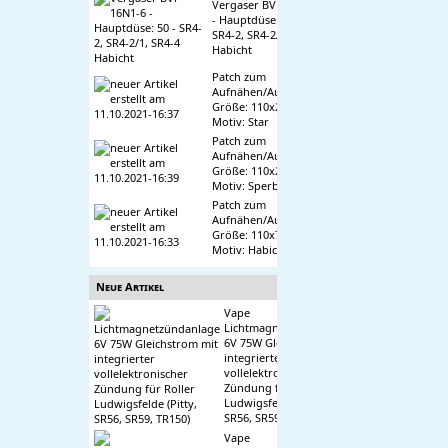
Vergaser BVF 16N1-6
- Hauptdüse: 50 -
SR4-2, SR4-2/1, SR4-4
Habicht
Patch zum
Aufnähen/Aufbügeln,
Größe: 110x21 mm,
Motiv: Star
Patch zum
Aufnähen/Aufbügeln,
Größe: 110x27 mm,
Motiv: Sperber
Patch zum
Aufnähen/Aufbügeln,
Größe: 110x75 mm,
Motiv: Habicht
Neue Artikel
Vape
Lichtmagnetzündanlage
6V 75W Gleichstrom mit
integrierter
vollelektronischer
Zündung für Roller
Ludwigsfelde (Pitty,
SR56, SR59, TR150)
Vape