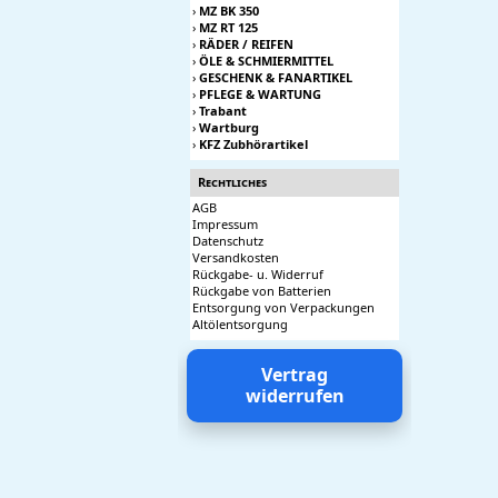
›
MZ BK 350
›
MZ RT 125
›
RÄDER / REIFEN
›
ÖLE & SCHMIERMITTEL
›
GESCHENK & FANARTIKEL
›
PFLEGE & WARTUNG
›
Trabant
›
Wartburg
›
KFZ Zubhörartikel
Rechtliches
AGB
Impressum
Datenschutz
Versandkosten
Rückgabe- u. Widerruf
Rückgabe von Batterien
Entsorgung von Verpackungen
Altölentsorgung
Vertrag
widerrufen