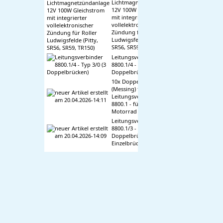
Lichtmagnetzündanlage
12V 100W Gleichstrom
mit integrierter
vollelektronischer
Zündung für Roller
Ludwigsfelde (Pitty,
SR56, SR59, TR150)
Leitungsverbinder
8800.1/4 - Typ 3/0 (3
Doppelbrücken)
10x Doppelbrücken
(Messing) f.
Leitungsverbinder
8800.1 - für Mokick +
Motorrad
Leitungsverbinder
8800.1/3 - Typ 2/4 (2
Doppelbrücken + 4
Einzelbrücken)