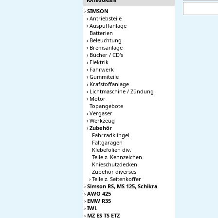
›
SIMSON
›
Antriebsteile
›
Auspuffanlage
Batterien
›
Beleuchtung
›
Bremsanlage
›
Bücher / CD's
›
Elektrik
›
Fahrwerk
›
Gummiteile
›
Krafstoffanlage
›
Lichtmaschine / Zündung
›
Motor
Topangebote
›
Vergaser
›
Werkzeug
›
Zubehör
Fahrradklingel
Faltgaragen
Klebefolien div.
Teile z. Kennzeichen
Knieschutzdecken
Zubehör diverses
›
Teile z. Seitenkoffer
›
Simson RS, MS 125, Schikra
›
AWO 425
›
EMW R35
›
IWL
›
MZ ES TS ETZ