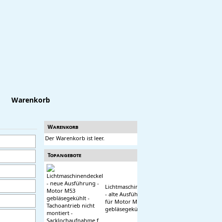
Warenkorb
Warenkorb
Der Warenkorb ist leer.
Topangebote
Lichtmaschinendeckel
- alte Ausführung -
für Motor M53
gebläsegekühlt