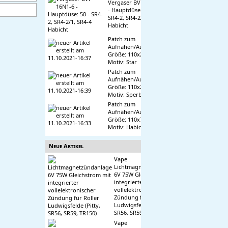
Vergaser BVF 16N1-6
- Hauptdüse: 50 -
SR4-2, SR4-2/1, SR4-4
Habicht
Patch zum
Aufnähen/Aufbügeln,
Größe: 110x21 mm,
Motiv: Star
Patch zum
Aufnähen/Aufbügeln,
Größe: 110x27 mm,
Motiv: Sperber
Patch zum
Aufnähen/Aufbügeln,
Größe: 110x75 mm,
Motiv: Habicht
Neue Artikel
Vape
Lichtmagnetzündanlage
6V 75W Gleichstrom mit
integrierter
vollelektronischer
Zündung für Roller
Ludwigsfelde (Pitty,
SR56, SR59, TR150)
Vape