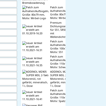
Patch zum
Aufnähen/Aufbügeln,
Größe: 80x79 mm,
Motiv: Wirbel-Logo
Premium
Dichtungssatz, kpl.
für S51, SR50, KR51/2
mit
Wellendichtringen
Patch zum
Aufnähen/Aufbügeln,
Größe: 100x76 mm,
Motiv: S51
Patch zum
Aufnähen/Aufbügeln,
Größe: 110x17mm,
Motiv: Schwalbe
ADDINOL MZ405
SUPER MIX, 2-Takt-
Motorenöl, rot
gefärbt, mineralisch,
1 L Dose
Patch zum
Aufnähen/Aufbügeln,
Größe: 110x19 mm,
Motiv: Spatz