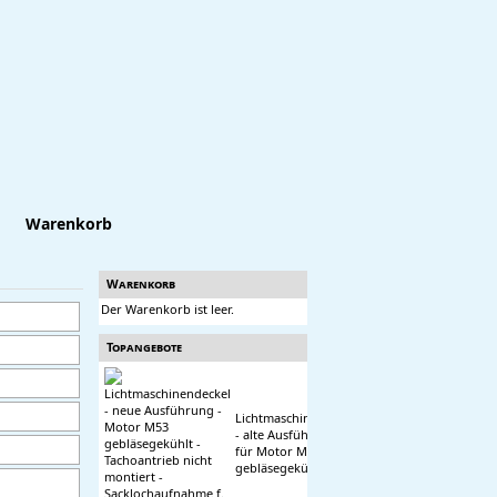
Warenkorb
Warenkorb
Der Warenkorb ist leer.
Topangebote
Lichtmaschinendeckel
- alte Ausführung -
für Motor M53
gebläsegekühlt