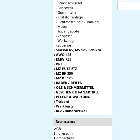
Zündschlüssel
›
Fahrwerk
›
Gummiteile
›
Krafstoffanlage
›
Lichtmaschine / Zündung
›
Motor
Topangebote
›
Vergaser
›
Werkzeug
›
Zubehör
›
Simson RS, MS 125, Schikra
›
AWO 425
›
EMW R35
›
IWL
›
MZ ES TS ETZ
›
MZ BK 350
›
MZ RT 125
›
RÄDER / REIFEN
›
ÖLE & SCHMIERMITTEL
›
GESCHENK & FANARTIKEL
›
PFLEGE & WARTUNG
›
Trabant
›
Wartburg
›
KFZ Zubhörartikel
Rechtliches
AGB
Impressum
Datenschutz