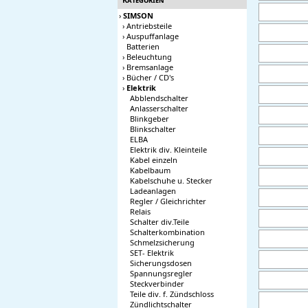
›
SIMSON
›
Antriebsteile
›
Auspuffanlage
Batterien
›
Beleuchtung
›
Bremsanlage
›
Bücher / CD's
›
Elektrik
Abblendschalter
Anlasserschalter
Blinkgeber
Blinkschalter
ELBA
Elektrik div. Kleinteile
Kabel einzeln
Kabelbaum
Kabelschuhe u. Stecker
Ladeanlagen
Regler / Gleichrichter
Relais
Schalter div.Teile
Schalterkombination
Schmelzsicherung
SET- Elektrik
Sicherungsdosen
Spannungsregler
Steckverbinder
Teile div. f. Zündschloss
Zündlichtschalter