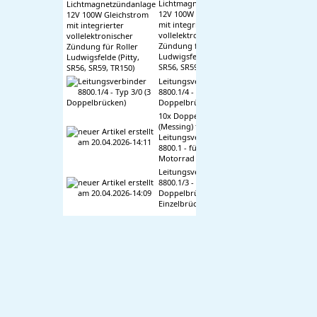
Lichtmagnetzündanlage
12V 100W Gleichstrom
mit integrierter
vollelektronischer
Zündung für Roller
Ludwigsfelde (Pitty,
SR56, SR59, TR150)
Leitungsverbinder
8800.1/4 - Typ 3/0 (3
Doppelbrücken)
10x Doppelbrücken
(Messing) f.
Leitungsverbinder
8800.1 - für Mokick +
Motorrad
Leitungsverbinder
8800.1/3 - Typ 2/4 (2
Doppelbrücken + 4
Einzelbrücken)