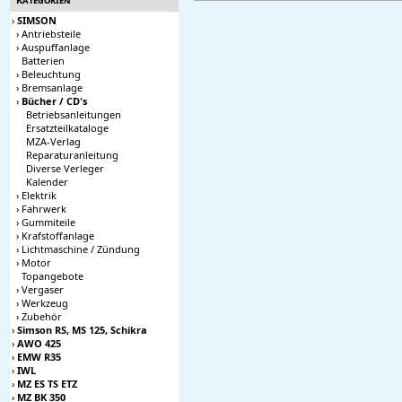
›
SIMSON
›
Antriebsteile
›
Auspuffanlage
Batterien
›
Beleuchtung
›
Bremsanlage
›
Bücher / CD's
Betriebsanleitungen
Ersatzteilkataloge
MZA-Verlag
Reparaturanleitung
Diverse Verleger
Kalender
›
Elektrik
›
Fahrwerk
›
Gummiteile
›
Krafstoffanlage
›
Lichtmaschine / Zündung
›
Motor
Topangebote
›
Vergaser
›
Werkzeug
›
Zubehör
›
Simson RS, MS 125, Schikra
›
AWO 425
›
EMW R35
›
IWL
›
MZ ES TS ETZ
›
MZ BK 350