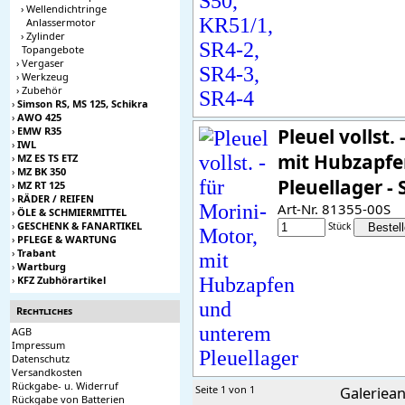
›
Wellendichtringe
Anlassermotor
›
Zylinder
Topangebote
›
Vergaser
›
Werkzeug
›
Zubehör
›
Simson RS, MS 125, Schikra
›
AWO 425
›
EMW R35
Pleuel vollst.
›
IWL
mit Hubzapf
›
MZ ES TS ETZ
›
MZ BK 350
Pleuellager -
›
MZ RT 125
›
RÄDER / REIFEN
Art-Nr. 81355-00S
›
ÖLE & SCHMIERMITTEL
›
GESCHENK & FANARTIKEL
Stück
›
PFLEGE & WARTUNG
›
Trabant
›
Wartburg
›
KFZ Zubhörartikel
Rechtliches
AGB
Impressum
Datenschutz
Versandkosten
Rückgabe- u. Widerruf
Seite 1 von 1
Galeriean
Rückgabe von Batterien