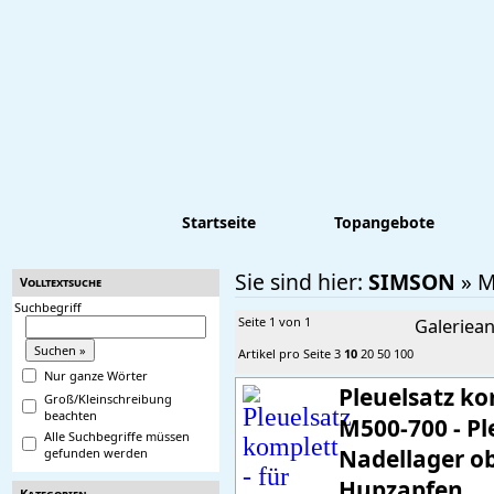
Startseite
Topangebote
Sie sind hier:
SIMSON
»
M
Volltextsuche
Suchbegriff
Seite 1 von 1
Galeriean
Artikel pro Seite
3
10
20
50
100
Nur ganze Wörter
Pleuelsatz ko
Groß/Kleinschreibung
beachten
M500-700 - Pl
Alle Suchbegriffe müssen
Nadellager o
gefunden werden
Hupzapfen
Kategorien