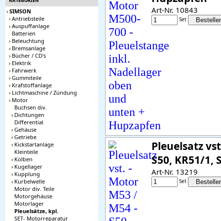
Art-Nr. 10843
›
SIMSON
›
Antriebsteile
Set
›
Auspuffanlage
Batterien
›
Beleuchtung
›
Bremsanlage
›
Bücher / CD's
›
Elektrik
›
Fahrwerk
›
Gummiteile
›
Krafstoffanlage
›
Lichtmaschine / Zündung
›
Motor
Buchsen div.
›
Dichtungen
Differential
›
Gehäuse
›
Getriebe
Pleuelsatz vs
›
Kickstartanlage
Kleinteile
S50, KR51/1, 
›
Kolben
›
Kugellager
Art-Nr. 13219
›
Kupplung
›
Kurbelwelle
Set
Motor div. Teile
Motorgehäuse
Motorlager
Pleuelsätze, kpl.
SET- Motorreparatur