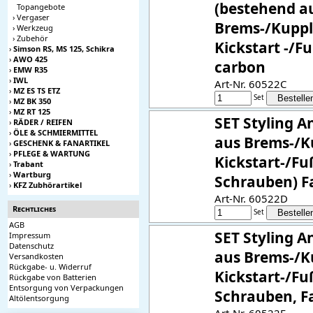
(bestehend a
Topangebote
›
Vergaser
Brems-/Kupp
›
Werkzeug
›
Zubehör
Kickstart -/F
›
Simson RS, MS 125, Schikra
›
AWO 425
carbon
›
EMW R35
›
IWL
Art-Nr. 60522C
›
MZ ES TS ETZ
Set
›
MZ BK 350
›
MZ RT 125
SET Styling A
›
RÄDER / REIFEN
›
ÖLE & SCHMIERMITTEL
aus Brems-/K
›
GESCHENK & FANARTIKEL
›
PFLEGE & WARTUNG
Kickstart-/Fu
›
Trabant
›
Wartburg
Schrauben) F
›
KFZ Zubhörartikel
Art-Nr. 60522D
Rechtliches
Set
AGB
SET Styling A
Impressum
Datenschutz
aus Brems-/K
Versandkosten
Rückgabe- u. Widerruf
Kickstart-/Fu
Rückgabe von Batterien
Entsorgung von Verpackungen
Schrauben, Fa
Altölentsorgung