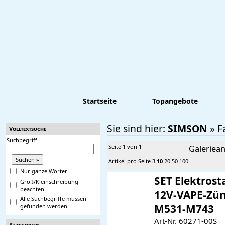
Startseite
Topangebote
Sie sind hier:
SIMSON
»
F
Volltextsuche
Suchbegriff
Seite 1 von 1
Galeriean
Artikel pro Seite
3
10
20
50
100
Nur ganze Wörter
SET Elektrosta
Groß/Kleinschreibung
beachten
12V-VAPE-Zün
Alle Suchbegriffe müssen
M531-M743
gefunden werden
Art-Nr. 60271-00S
Kategorien