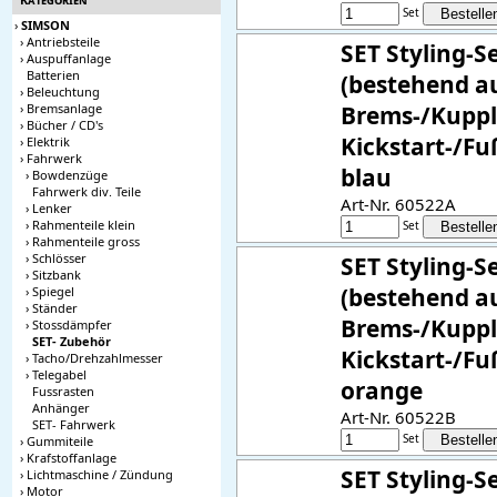
Set
›
SIMSON
›
Antriebsteile
SET Styling-S
›
Auspuffanlage
Batterien
(bestehend a
›
Beleuchtung
›
Bremsanlage
Brems-/Kupp
›
Bücher / CD's
Kickstart-/Fu
›
Elektrik
›
Fahrwerk
blau
›
Bowdenzüge
Fahrwerk div. Teile
Art-Nr. 60522A
›
Lenker
›
Rahmenteile klein
Set
›
Rahmenteile gross
›
Schlösser
SET Styling-S
›
Sitzbank
(bestehend a
›
Spiegel
›
Ständer
Brems-/Kupp
›
Stossdämpfer
SET- Zubehör
Kickstart-/Fu
›
Tacho/Drehzahlmesser
›
Telegabel
orange
Fussrasten
Anhänger
Art-Nr. 60522B
SET- Fahrwerk
Set
›
Gummiteile
›
Krafstoffanlage
SET Styling-S
›
Lichtmaschine / Zündung
›
Motor