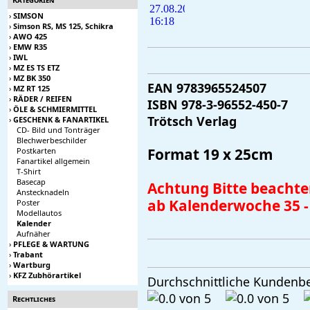
›
SIMSON
›
Simson RS, MS 125, Schikra
›
AWO 425
›
EMW R35
›
IWL
›
MZ ES TS ETZ
›
MZ BK 350
EAN 9783965524507
›
MZ RT 125
›
RÄDER / REIFEN
ISBN 978-3-96552-450-7
›
ÖLE & SCHMIERMITTEL
Trötsch Verlag
›
GESCHENK & FANARTIKEL
CD- Bild und Tonträger
Blechwerbeschilder
Format 19 x 25cm
Postkarten
Fanartikel allgemein
T-Shirt
Basecap
Achtung Bitte beachten
Anstecknadeln
ab Kalenderwoche 35 -
Poster
Modellautos
Kalender
Aufnäher
›
PFLEGE & WARTUNG
›
Trabant
›
Wartburg
›
KFZ Zubhörartikel
Durchschnittliche Kundenb
Rechtliches