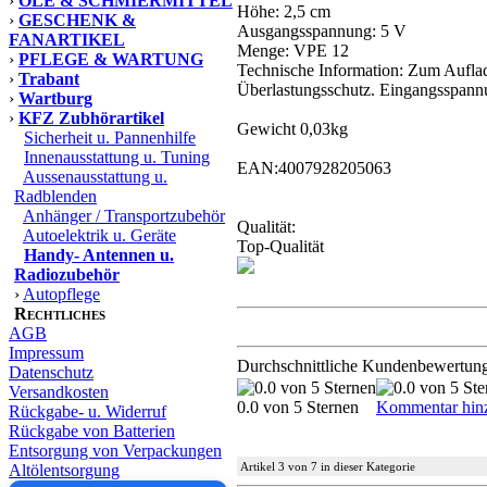
›
ÖLE & SCHMIERMITTEL
Höhe: 2,5 cm
›
GESCHENK &
Ausgangsspannung: 5 V
FANARTIKEL
Menge: VPE 12
›
PFLEGE & WARTUNG
Technische Information: Zum Aufla
›
Trabant
Überlastungsschutz. Eingangsspa
›
Wartburg
›
KFZ Zubhörartikel
Gewicht 0,03kg
Sicherheit u. Pannenhilfe
Innenausstattung u. Tuning
EAN:4007928205063
Aussenausstattung u.
Radblenden
Anhänger / Transportzubehör
Qualität:
Autoelektrik u. Geräte
Top-Qualität
Handy- Antennen u.
Radiozubehör
›
Autopflege
Rechtliches
AGB
Impressum
Durchschnittliche Kundenbewertun
Datenschutz
Versandkosten
0.0 von 5 Sternen
Kommentar hin
Rückgabe- u. Widerruf
Rückgabe von Batterien
Entsorgung von Verpackungen
Artikel 3 von 7 in dieser Kategorie
Altölentsorgung