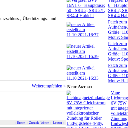
Vergaser 
6 - Hauptd
SR4-2, SR
SR4-4 Hab
rzschluss-, Überhitzungs- und
Patch zum
Aufnähen/
Größe: 11
Motiv: Sta
Patch zum
Aufnähen/
Größe: 11
Motiv: Spe
Patch zum
Aufnähen/
Größe: 11
Motiv: Hab
Weiterempfehlen »
Neue Artikel
Vape
Lichtmag
6V 75W 
mit integr
vollelekt
Zündung 
« Erster
« Zurück
Weiter »
Letzter »
Ludwigsfe