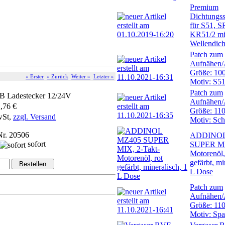
Premium
Dichtungss
für S51, S
KR51/2 mi
Wellendich
Patch zum
Aufnähen/
Größe: 10
« Erster
« Zurück
Weiter »
Letzter »
Motiv: S5
Patch zum
B Ladestecker 12/24V
Aufnähen/
1,76 €
Größe: 11
wSt,
zzgl. Versand
Motiv: Sc
Nr. 20506
ADDINOL
sofort
SUPER MIX
Motorenöl,
gefärbt, mi
L Dose
Patch zum
Aufnähen/
Größe: 11
Motiv: Spa