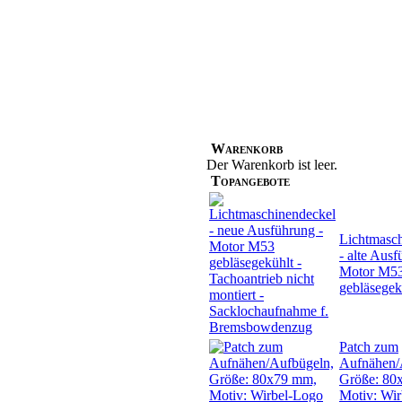
Warenkorb
Der Warenkorb ist leer.
Topangebote
Lichtmasc
- alte Ausf
Motor M5
gebläsegek
Patch zum
Aufnähen/
Größe: 80
Motiv: Wi