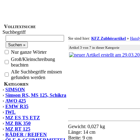
Volltextsuche
Suchbegriff
Sie sind hier:
KFZ Zubhörartikel
»
Handy
Artikel 3 von 7 in dieser Kategorie
Nur ganze Wörter
Groß/Kleinschreibung
beachten
Alle Suchbegriffe müssen
gefunden werden
Kategorien
›
SIMSON
›
Simson RS, MS 125, Schikra
›
AWO 425
›
EMW R35
›
IWL
›
MZ ES TS ETZ
›
MZ BK 350
Gewicht: 0,027 kg
›
MZ RT 125
Länge: 14 cm
›
RÄDER / REIFEN
Breite: 9 cm