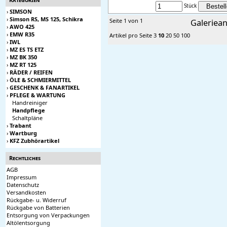
Stück
›
SIMSON
›
Simson RS, MS 125, Schikra
Seite 1 von 1
Galeriean
›
AWO 425
›
EMW R35
Artikel pro Seite
3
10
20
50
100
›
IWL
›
MZ ES TS ETZ
›
MZ BK 350
›
MZ RT 125
›
RÄDER / REIFEN
›
ÖLE & SCHMIERMITTEL
›
GESCHENK & FANARTIKEL
›
PFLEGE & WARTUNG
Handreiniger
Handpflege
Schaltpläne
›
Trabant
›
Wartburg
›
KFZ Zubhörartikel
Rechtliches
AGB
Impressum
Datenschutz
Versandkosten
Rückgabe- u. Widerruf
Rückgabe von Batterien
Entsorgung von Verpackungen
Altölentsorgung