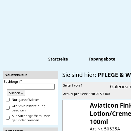
Startseite
Topangebote
Sie sind hier:
PFLEGE & 
Volltextsuche
Suchbegriff
Seite 1 von 1
Galeriean
Artikel pro Seite
3
10
20
50
100
Nur ganze Wörter
Aviaticon Fin
Groß/Kleinschreibung
beachten
Lotion/Creme 
Alle Suchbegriffe müssen
100ml
gefunden werden
Art-Nr. 50535A
Kategorien