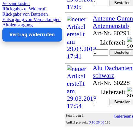
Versandkosten
Rückgabe- u. Widerruf
Rückgabe von Batterien
Antenne Gumm
Entsorgung von Verpackungen
Altölentsorgung
Antennenstab
Art-Nr. 60291
Vertrag widerrufen
Lieferzeit
Alu Dachanten
schwarz
Art-Nr. 60228
Lieferzeit
Seite 1 von 1
Galerieans
Artikel pro Seite
3
10
20
50
100