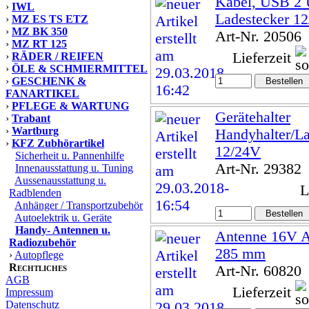
Kabel, USB 2
›
IWL
Ladestecker 1
›
MZ ES TS ETZ
›
MZ BK 350
Art-Nr. 20506
›
MZ RT 125
Lieferzeit
›
RÄDER / REIFEN
›
ÖLE & SCHMIERMITTEL
›
GESCHENK &
FANARTIKEL
›
PFLEGE & WARTUNG
Gerätehalter
›
Trabant
›
Wartburg
Handyhalter/La
›
KFZ Zubhörartikel
12/24V
Sicherheit u. Pannenhilfe
Art-Nr. 29382
Innenausstattung u. Tuning
Aussenausstattung u.
L
Radblenden
Anhänger / Transportzubehör
Autoelektrik u. Geräte
Handy- Antennen u.
Antenne 16V A
Radiozubehör
285 mm
›
Autopflege
Rechtliches
Art-Nr. 60820
AGB
Lieferzeit
Impressum
Datenschutz