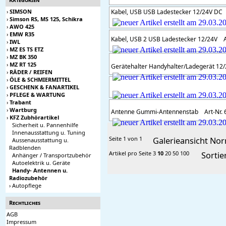
›
SIMSON
Kabel, USB USB Ladestecker 12/24V DC
A
›
Simson RS, MS 125, Schikra
›
AWO 425
›
EMW R35
Kabel, USB 2 USB Ladestecker 12/24V
Ar
›
IWL
›
MZ ES TS ETZ
›
MZ BK 350
›
MZ RT 125
Gerätehalter Handyhalter/Ladegerät 12
›
RÄDER / REIFEN
›
ÖLE & SCHMIERMITTEL
›
GESCHENK & FANARTIKEL
›
PFLEGE & WARTUNG
›
Trabant
›
Wartburg
Antenne Gummi-Antennenstab
Art-Nr. 
›
KFZ Zubhörartikel
Sicherheit u. Pannenhilfe
Innenausstattung u. Tuning
Seite 1 von 1
Galerieansicht
Nor
Aussenausstattung u.
Radblenden
Artikel pro Seite
3
10
20
50
100
Sorti
Anhänger / Transportzubehör
Autoelektrik u. Geräte
Handy- Antennen u.
Radiozubehör
›
Autopflege
Rechtliches
AGB
Impressum