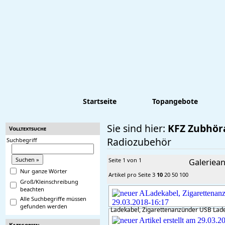
Startseite
Topangebote
Sie sind hier:
KFZ Zubhöra
Volltextsuche
Radiozubehör
Suchbegriff
Seite 1 von 1
Galeriean
Nur ganze Wörter
Artikel pro Seite
3
10
20
50
100
Groß/Kleinschreibung
beachten
Alle Suchbegriffe müssen
gefunden werden
Ladekabel, Zigarettenanzünder USB Lad
Kategorien