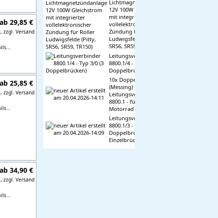
Lichtmagnetzündanlage
12V 100W Gleichstrom
mit integrierter
ab 29,85 €
vollelektronischer
Zündung für Roller
t,
zzgl. Versand
Ludwigsfelde (Pitty,
SR56, SR59, TR150)
ls...
Leitungsverbinder
8800.1/4 - Typ 3/0 (3
Doppelbrücken)
10x Doppelbrücken
ab 25,85 €
(Messing) f.
t,
zzgl. Versand
Leitungsverbinder
8800.1 - für Mokick +
ls...
Motorrad
Leitungsverbinder
8800.1/3 - Typ 2/4 (2
Doppelbrücken + 4
Einzelbrücken)
ab 34,90 €
t,
zzgl. Versand
ls...