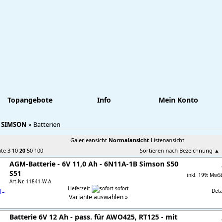
Topangebote
Info
Mein Konto
:
SIMSON
»
Batterien
Galerieansicht
Normalansicht
Listenansicht
ite
3
10
20
50
100
Sortieren nach Bezeichnung
▲
AGM-Batterie - 6V 11,0 Ah - 6N11A-1B Simson S50
S51
inkl. 19% MwS
Art-Nr. 11841-W-A
Lieferzeit
sofort
Detai
Variante auswählen »
Batterie 6V 12 Ah - pass. für AWO425, RT125 - mit