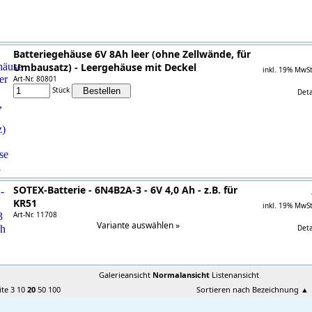
Batteriegehäuse 6V 8Ah leer (ohne Zellwände, für
Umbausatz) - Leergehäuse mit Deckel
inkl. 19% MwS
Art-Nr. 80801
Stück
Detai
SOTEX-Batterie - 6N4B2A-3 - 6V 4,0 Ah - z.B. für
KR51
inkl. 19% MwS
Art-Nr. 11708
Variante auswählen »
Detai
Galerieansicht
Normalansicht
Listenansicht
ite
3
10
20
50
100
Sortieren nach Bezeichnung
▲