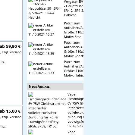
Vergaser BVF 16N1-6
- Hauptdüse: 50 -
SR4-2, SR4-2/1, SR4-4
Habicht
Patch zum
Aufnähen/Aufbügeln,
Größe: 110x21 mm,
Motiv: Star
Patch zum
ab 59,90 €
Aufnähen/Aufbügeln,
Größe: 110x27 mm,
t,
zzgl. Versand
Motiv: Sperber
Patch zum
ls...
Aufnähen/Aufbügeln,
Größe: 110x75 mm,
Motiv: Habicht
Neue Artikel
Vape
Lichtmagnetzündanlage
6V 75W Gleichstrom mit
integrierter
ab 15,00 €
vollelektronischer
Zündung für Roller
t,
zzgl. Versand
Ludwigsfelde (Pitty,
SR56, SR59, TR150)
ls...
Vape