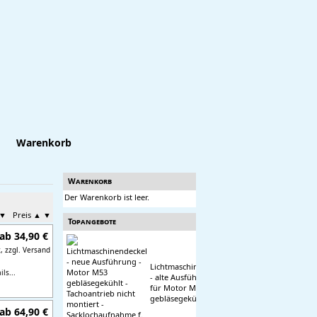
Warenkorb
Warenkorb
Der Warenkorb ist leer.
▼
Preis
▲
▼
Topangebote
ab 34,90 €
t,
zzgl. Versand
Lichtmaschinendeckel
ls...
- alte Ausführung -
für Motor M53
gebläsegekühlt
ab 64,90 €