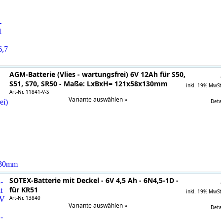
AGM-Batterie (Vlies - wartungsfrei) 6V 12Ah für S50,
S51, S70, SR50 - Maße: LxBxH= 121x58x130mm
inkl. 19% MwS
Art-Nr. 11841-V-S
Variante auswählen »
Detai
SOTEX-Batterie mit Deckel - 6V 4,5 Ah - 6N4,5-1D -
für KR51
inkl. 19% MwS
Art-Nr. 13840
Variante auswählen »
Detai