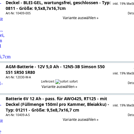
Deckel - BLEI-GEL, wartungsfrei, geschlossen - Typ:
inkl. 19% MwS
0811 - Größe: 9,5x8,7x16,7cm
Art-Nr. 10409-00S
Detai
Variante auswählen »
AGM-Batterie - 12V 5,0 Ah - 12N5-3B Simson S50
S51 SR50 SR80
inkl. 19% MwS
Art-Nr. 12030-W-A
Lieferzeit
sofort
Detai
Variante auswählen »
Batterie 6V 12 Ah - pass. für AWO425, RT125 - mit
Deckel (Füllmenge 150ml pro Kammer, Bleiakku) -
inkl. 19% MwS
Typ: 01211 - Größe: 9,5x8,7x16,7 cm
Art-Nr. 10409-A-S
Detai
Variante auswählen »