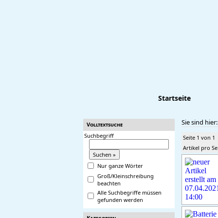
Startseite
Sie sind hier
Volltextsuche
Suchbegriff
Seite 1 von 1
Artikel pro Se
Nur ganze Wörter
Groß/Kleinschreibung
beachten
Alle Suchbegriffe müssen
gefunden werden
Kategorien