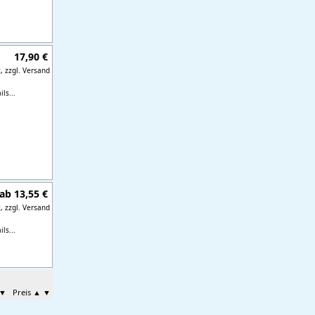
17,90 €
t,
zzgl. Versand
ls...
ab 13,55 €
t,
zzgl. Versand
ls...
▼
Preis
▲
▼