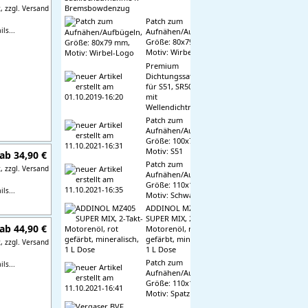
t,
zzgl. Versand
Patch zum
ls...
Aufnähen/Aufbügeln,
Größe: 80x79 mm,
Motiv: Wirbel-Logo
Premium
Dichtungssatz, kpl.
für S51, SR50, KR51/2
mit
Wellendichtringen
Patch zum
Aufnähen/Aufbügeln,
Größe: 100x76 mm,
Motiv: S51
ab 34,90 €
Patch zum
t,
zzgl. Versand
Aufnähen/Aufbügeln,
Größe: 110x17mm,
ls...
Motiv: Schwalbe
ADDINOL MZ405
SUPER MIX, 2-Takt-
ab 44,90 €
Motorenöl, rot
gefärbt, mineralisch,
t,
zzgl. Versand
1 L Dose
Patch zum
ls...
Aufnähen/Aufbügeln,
Größe: 110x19 mm,
Motiv: Spatz