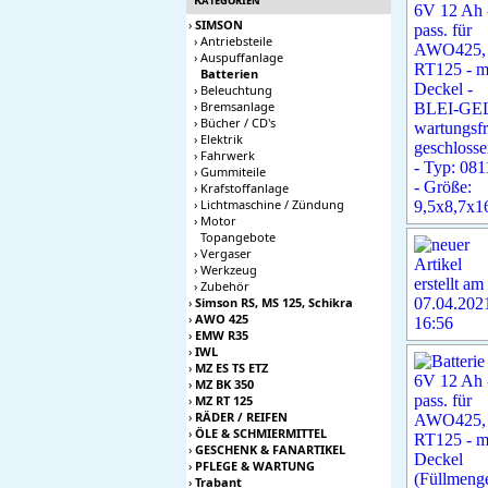
›
SIMSON
›
Antriebsteile
›
Auspuffanlage
Batterien
›
Beleuchtung
›
Bremsanlage
›
Bücher / CD's
›
Elektrik
›
Fahrwerk
›
Gummiteile
›
Krafstoffanlage
›
Lichtmaschine / Zündung
›
Motor
Topangebote
›
Vergaser
›
Werkzeug
›
Zubehör
›
Simson RS, MS 125, Schikra
›
AWO 425
›
EMW R35
›
IWL
›
MZ ES TS ETZ
›
MZ BK 350
›
MZ RT 125
›
RÄDER / REIFEN
›
ÖLE & SCHMIERMITTEL
›
GESCHENK & FANARTIKEL
›
PFLEGE & WARTUNG
›
Trabant